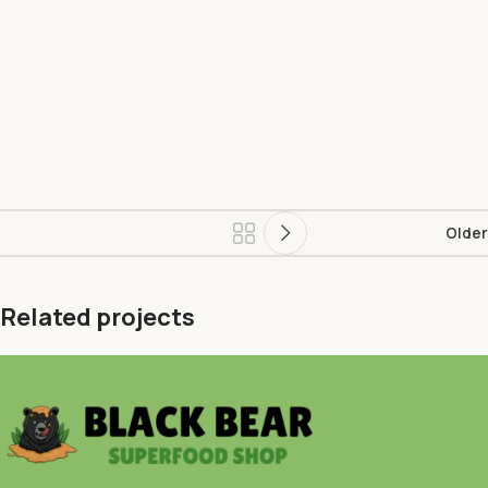
Older
Related projects
Leo uteu ullamcorper
Kitchen