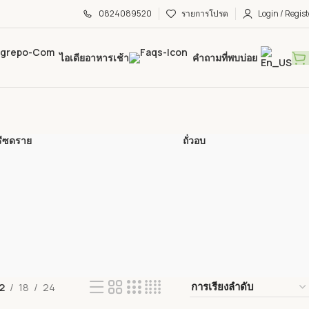
0824089520
รายการโปรด
Login / Regist
ไอเดียอาหารเช้า
คำถามที่พบบ่อย
รีซดราย
ถั่วอบ
2
18
24