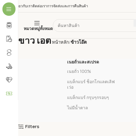
เกี่ยวกับเรา
ติดต่อเรา
การจัดส่งและการคืนสินค้า
หมวดหมู่ทั้งหมด
ข้าวโอ๊ต
หน้าหลัก
ข้าวโอ๊ต
เนยถั่วและสเปรด
เนยถั่ว 100%
แบล็กแบร์ ช็อกโกแลตเลิฟ
เว่อ
แบล็กแบร์ กรุบๆกรอบๆ
ไม่มีน้ำตาล
Filters