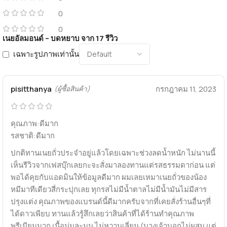
0
0
เนยอัลมอนด์ – บดหยาบ
จาก 17 รีวิว
เฉพาะรูปภาพเท่านั้น
pisitthanya
กรกฎาคม 11, 2023
(ผู้ซื้อสินค้า)
คุณภาพ:ดีมาก
รสชาติ:ดีมาก
ปกติทานเนยถั่วประจำอยู่แล้วโดยเฉพาะช่วงลดน้ำหนัก ไม่นานนี้
เห็นรีวิวจากเฟสบุ๊กเลยกะจะสั่งมาลองทานแต่รสธรรมดาก่อน แต่
พอได้คุยกับแอดมินให้ข้อมูลดีมาก ผมเลยเหมาเนยถั่วของน้อง
หมีมาทีเดียวสี่กระปุกเลย ทุกรสไม่มีน้ำตาลไม่มีน้ำมันไม่มีสาร
ปรุงแต่ง คุณภาพของแบรนด์นี้ดีมากครับจากที่เคยสั่งร้านอื่นๆที่
ได้ดาวเพียบ ทานแล้วรู้สึกเลยว่าสินค้าที่ได้ร้านทำคุณภาพ
พรีเมียมมาก เนื้อนุ่มละมุน ไม่หวานเลี่ยน (บางเจ้าบอกไม่ผสม แต่