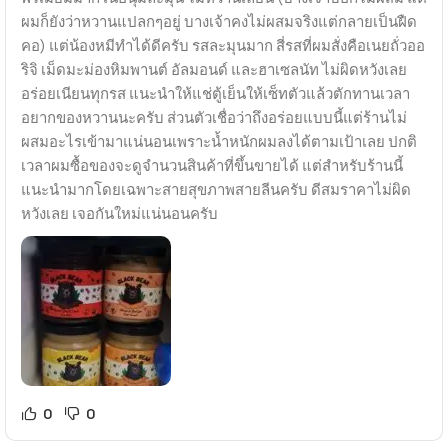
ผมก็ยังว่าหวานแปลกๆอยู่ บางเจ้าคงไม่ผสมจริงแต่กลายเป็นฝืด
คอ) แต่น้องหมีทำได้ดีครับ รสละมุนมาก สี่รสที่ผมสั่งคือเนยถั่วออ
ริจิ เม็ดมะม่องหิมพานต์ อัลมอนด์ และฮาเซลนัท ไม่ผิดหวังเลย
อร่อยเนียนทุกรส แนะนำให้แช่ตู้เย็นให้เซ็ทตัวแล้วตักทานเวลา
อยากของหวานนะครับ ส่วนตัวเชื่อว่าถึงอร่อยแบบนี้แต่ร้านไม่
ผสมอะไรเข้ามาแน่นอนเพราะน้ำหนักผมลงได้ตามเป้าเลย ปกติ
เวลาผมซื้อของจะดูจำนวนสินค้าที่ขึ้นขายได้ แต่สำหรับร้านนี้
แนะนำมากโดยเฉพาะสายสุขภาพสายลีนครับ ดีสมราคาไม่ผิด
หวังเลย เจอกันใหม่แน่นอนครับ
0
0