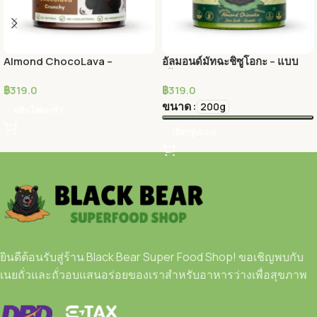
Almond ChocoLava –
อัลมอนด์มัทฉะชิซูโอกะ – แบบ
Smooth
เนื้อเนียน
฿
319.0
฿
319.0
ขนาด
200g
หยิบใส่ตะกร้า
เลือกรูปแบบ
ยินดีต้อนรับสู่ร้าน Black Bear Super Food Shop! ขอเชิญพบกับ
เนยถั่วและถั่วอบแสนอร่อยของเราสำหรับอาหารว่างเพื่อสุขภาพ