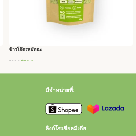
ข้าวโอ๊ตรสมัทฉะ
฿
79.0
฿
89.0
หยิบใส่ตะกร้า
มีจำหน่ายที่:
ลิงก์โซเชียลมีเดีย