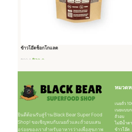
ข้าวโอ๊ตช็อกโกแลต
฿
79.0
฿
89.0
หยิบใส่ตะกร้า
หมวดหม
เนยถั่ว 1
เนยแบบก
ยินดีต้อนรับสู่ร้าน Black Bear Super Food
ถั่วอบ
Shop! ขอเชิญพบกับเนยถั่วและถั่วอบแสน
ไม่มีน้ำต
อร่อยของเราสำหรับอาหารว่างเพื่อสุขภาพ
ข้าวโอ๊ต