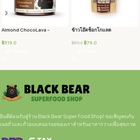
Almond ChocoLava –
ข้าวโอ๊ตช็อกโกแลต
Crunchy
฿
319.0
฿
79.0
฿
89.0
หยิบใส่ตะกร้า
หยิบใส่ตะกร้า
ยินดีต้อนรับสู่ร้าน Black Bear Super Food Shop! ขอเชิญพบกับ
เนยถั่วและถั่วอบแสนอร่อยของเราสำหรับอาหารว่างเพื่อสุขภาพ