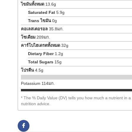
ไขมันทั้งหมด
13.6
g
Saturated Fat
5.9
g
Trans
ไขมัน
0
g
คอเลสเตอรอล
35.8
มก.
โซเดียม
209
มก.
คาร์โบไฮเดรตทั้งหมด
32
g
Dietary Fiber
1.2
g
Total Sugars
15
g
โปรตีน
4.5
g
Potassium
114
มก.
* The % Daily Value (DV) tells you how much a nutrient in a s
nutrition advice.