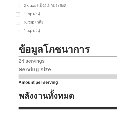
2
cups
แป้งอเนกประสงค์
1
tsp
ผงฟู
½
tsp
เกลือ
1
tsp
ผงฟู
ข้อมูลโภชนาการ
24
servings
Serving size
Amount per serving
พลังงานทั้งหมด