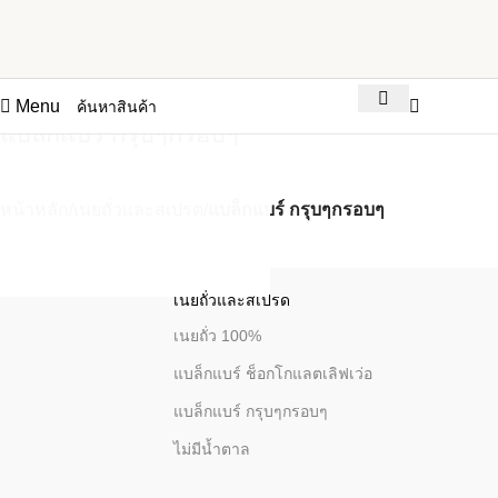
0
Menu
แบล็กแบร์ กรุบๆกรอบๆ
หน้าหลัก
เนยถั่วและสเปรด
แบล็กแบร์ กรุบๆกรอบๆ
Select category
เนยถั่วและสเปรด
เนยถั่ว 100%
เนยอัลมอนด์
แบล็กแบร์ ช็อกโกแลตเลิฟเว่อ
Zero Guilt
แบล็กแบร์ กรุบๆกรอบๆ
Shizuoka Matcha
อัลมอนด์
ไม่มีน้ำตาล