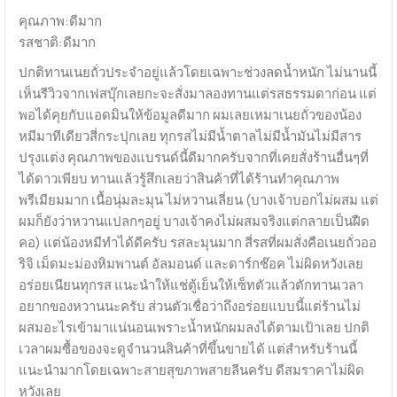
คุณภาพ:ดีมาก
รสชาติ:ดีมาก
ปกติทานเนยถั่วประจำอยู่แล้วโดยเฉพาะช่วงลดน้ำหนัก ไม่นานนี้
เห็นรีวิวจากเฟสบุ๊กเลยกะจะสั่งมาลองทานแต่รสธรรมดาก่อน แต่
พอได้คุยกับแอดมินให้ข้อมูลดีมาก ผมเลยเหมาเนยถั่วของน้อง
หมีมาทีเดียวสี่กระปุกเลย ทุกรสไม่มีน้ำตาลไม่มีน้ำมันไม่มีสาร
ปรุงแต่ง คุณภาพของแบรนด์นี้ดีมากครับจากที่เคยสั่งร้านอื่นๆที่
ได้ดาวเพียบ ทานแล้วรู้สึกเลยว่าสินค้าที่ได้ร้านทำคุณภาพ
พรีเมียมมาก เนื้อนุ่มละมุน ไม่หวานเลี่ยน (บางเจ้าบอกไม่ผสม แต่
ผมก็ยังว่าหวานแปลกๆอยู่ บางเจ้าคงไม่ผสมจริงแต่กลายเป็นฝืด
คอ) แต่น้องหมีทำได้ดีครับ รสละมุนมาก สี่รสที่ผมสั่งคือเนยถั่วออ
ริจิ เม็ดมะม่องหิมพานต์ อัลมอนด์ และดาร์กช๊อค ไม่ผิดหวังเลย
อร่อยเนียนทุกรส แนะนำให้แช่ตู้เย็นให้เซ็ทตัวแล้วตักทานเวลา
อยากของหวานนะครับ ส่วนตัวเชื่อว่าถึงอร่อยแบบนี้แต่ร้านไม่
ผสมอะไรเข้ามาแน่นอนเพราะน้ำหนักผมลงได้ตามเป้าเลย ปกติ
เวลาผมซื้อของจะดูจำนวนสินค้าที่ขึ้นขายได้ แต่สำหรับร้านนี้
แนะนำมากโดยเฉพาะสายสุขภาพสายลีนครับ ดีสมราคาไม่ผิด
หวังเลย