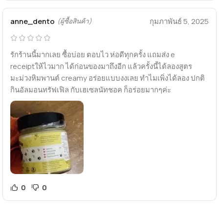
anne_dento
กุมภาพันธ์ 5, 2025
(ผู้ซื้อสินค้า)
รักร้านนี้มากเลย ซื้อบ่อย ตอบไว ห่อดีทุกครั้ง แถมส่ง e
receiptให้ไวมาก ได้ก่อนของมาถึงอีก แล้วครั้งนี้ได้ลองสูตร
มะม่วงหิมพานต์ creamy อร่อยแบบงงเลย ทำไมเพิ่งได้ลอง ปกติ
กินอัลมอนทรัฟเฟิล กับเฮเซลนัทชอค ก็อร่อยมากๆค่ะ
0
0