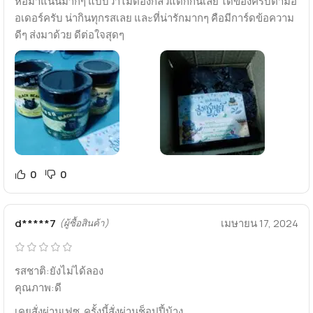
ห่อมาแน่นมากๆ แบบว่าไม่ต้องกลัวแตกกันเลย ได้ของครบตามอ
อเดอร์ครับ น่ากินทุกรสเลย และที่น่ารักมากๆ คือมีการ์ดข้อความ
ดีๆ ส่งมาด้วย ดีต่อใจสุดๆ
0
0
d*****7
เมษายน 17, 2024
(ผู้ซื้อสินค้า)
รสชาติ:ยังไม่ได้ลอง
คุณภาพ:ดี
เคยสั่งผ่านเฟซ. ครั้งนี้สั่งผ่านช็อปปี้บ้าง