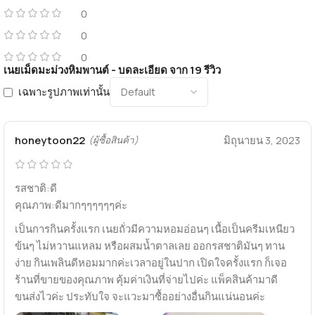
0
0
0
เนยเม็ดมะม่วงหิมพานต์ - บดละเอียด
จาก 19 รีวิว
เฉพาะรูปภาพเท่านั้น
honeytoon22
มิถุนายน 3, 2023
(ผู้ซื้อสินค้า)
รสชาติ:ดี
คุณภาพ:ดีมากๆๆๆๆๆๆค่ะ
เป็นการกินครั้งแรก เนยถั่วมีความหอมอ่อนๆ เนื้อเป็นครีมเหนียว
ข้นๆ ไม่หวานแหลม หรือผสมน้ำตาลเลย ออกรสชาติมันๆ ทาน
ง่าย กินเพลินดีหอมมากค่ะเวลาอยู่ในปาก เปิดใจครั้งแรก ก็เจอ
ร้านที่ขายของคุณภาพ คุ้มค่าเงินที่จ่ายไปค่ะ แพ็คสินค้ามาดี
ขนส่งไวค่ะ ประทับใจ จะแวะมาซื้ออย่างอื่นกินแน่นอนค่ะ