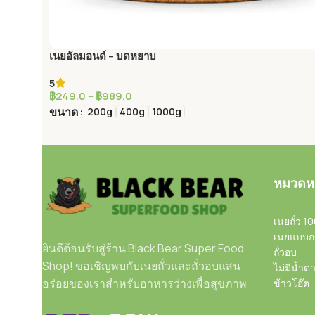
เนยอัลมอนด์ – บดหยาบ
5
฿
249.0
–
฿
989.0
ขนาด
200g
400g
1000g
เลือกรูปแบบ
หมวดหม
เนยถั่ว 1
เนยแบบก
ยินดีต้อนรับสู่ร้าน Black Bear Super Food
ถั่วอบ
Shop! ขอเชิญพบกับเนยถั่วและถั่วอบแสน
ไม่มีน้ำต
อร่อยของเราสำหรับอาหารว่างเพื่อสุขภาพ
ข้าวโอ๊ต